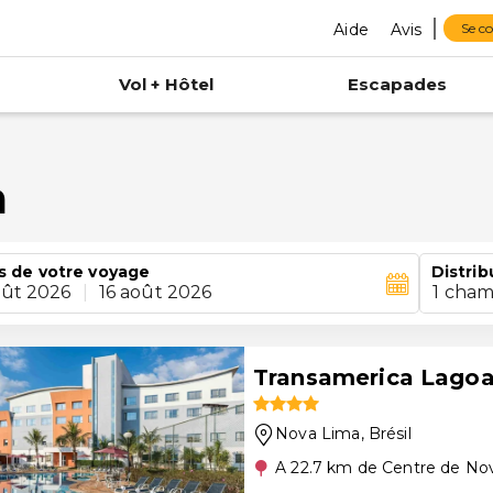
Aide
Avis
Se c
Vol + Hôtel
Escapades
a
s de votre voyage
Distrib
oût 2026
|
16 août 2026
1 cham
Transamerica Lagoa
Nova Lima
, Brésil
A 22.7 km de Centre de No