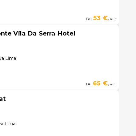
53 €
Du
/ nuit
nte Vila Da Serra Hotel
va Lima
65 €
Du
/ nuit
at
va Lima