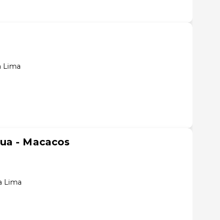
a Lima
ua - Macacos
a Lima