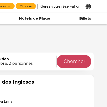
Gérez votre réservation
onnecter
S'inscrire
Hôtels de Plage
Billets
ution
Chercher
bre. 2 personnes
 dos Ingleses
va Lima