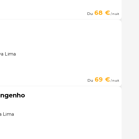
68 €
Du
/ nuit
va Lima
69 €
Du
/ nuit
engenho
a Lima