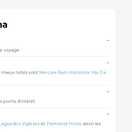
ma
−
re voyage.
−
s mieux notés sont
Mercure Belo Horizonte Vila Da
−
 points d'intérêt.
−
Lagoa dos Ingleses
et
Piemonte Hotel
, selon les