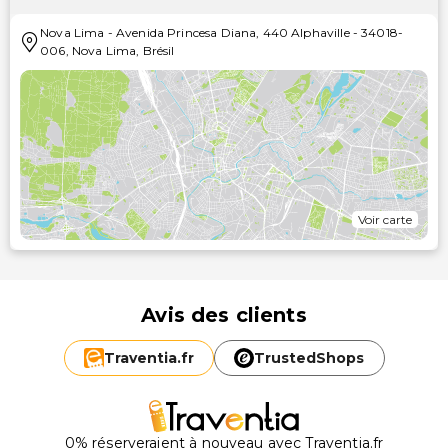
Nova Lima
-
Avenida Princesa Diana, 440 Alphaville
-
34018-
006
,
Nova Lima
,
Brésil
Voir carte
Avis des clients
Traventia.
fr
TrustedShops
0% réserveraient à nouveau avec Traventia.fr