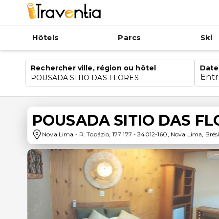
Hôtels
Parcs
Ski
Rechercher ville, région ou hôtel
Date
Ent
POUSADA SITIO DAS FLORES
POUSADA SITIO DAS FL
Nova Lima
-
R. Topázio, 177 177
-
34012-160
,
Nova Lima
,
Brési