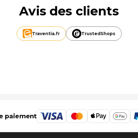
Avis des clients
Traventia.
fr
TrustedShops
km
 :
e paiement
m