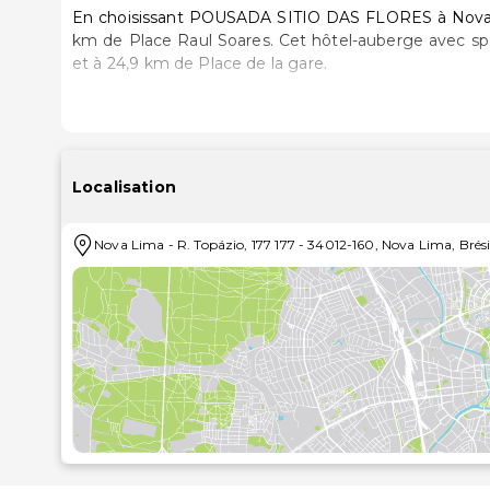
En choisissant POUSADA SITIO DAS FLORES à Nova L
km de Place Raul Soares. Cet hôtel-auberge avec spa se trouve à 24,3 km de Praça Sete de Setembro (place)
et à 24,9 km de Place de la gare.
Avec une décoration personnalisée, les 7 chamb
comprennent un minibar et une télévision à écran pla
en contact avec le reste du monde. Les équipement
bureau et un coin salon séparé. Le service d'entretie
Localisation
Prenez le temps de vous détendre dans le centre
Nova Lima
-
R. Topázio, 177 177
-
34012-160
,
Nova Lima
,
Brési
services offerts par cet hôtel-auberge vous trouvez
pique-nique et des barbecues à charbon.
Vous pourrez reprendre des forces à restaurant ou da
journée, vous trouverez sur place un bar / salon. Un
08 h 00 à 10 h 00.
La réception n'est pas ouverte en continu. Un parki
l'hébergement.
Les distances sont affichées au dixième de kilomètre