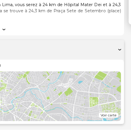
ima, vous serez à 24 km de Hôpital Mater Dei et à 24,3
res de l'hébergement vous invitent à la détente et
t. L'accès Wi-Fi à Internet gratuit vous permet de rester
s et services offerts par l'hébergement comprennent un
n est assuré sur demande.
 bien-être de l'hébergement. Parmi les équipements et
l
 également l'accès Wi-Fi à Internet gratuit, une aire de
ns un des un café de cet hôtel-auberge. Pour bien finir la
 petit-déjeuner buffet gratuit est servi tous les jours de
ng aux horaires limités est disponible dans l'enceinte de
Voir carte
 près