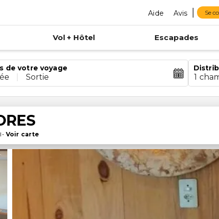
Aide
Avis
Se c
Vol + Hôtel
Escapades
s de votre voyage
Distri
rée
|
Sortie
1 cha
ORES
l
-
Voir carte