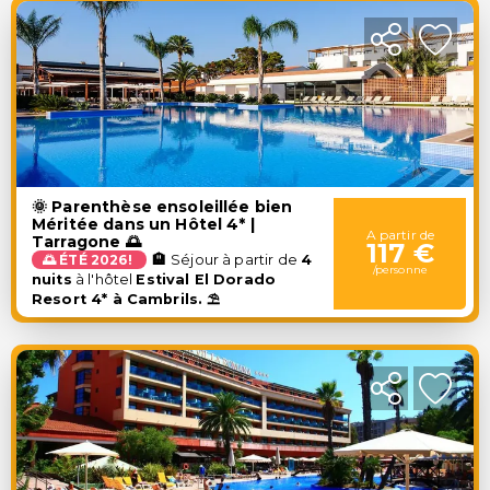
🌞 Parenthèse ensoleillée bien
Méritée dans un Hôtel 4* |
A partir de
Tarragone 🌅
117 €
🌅 ÉTÉ 2026!
🏨
Séjour à partir de
4
/personne
nuits
à l'hôtel
Estival El Dorado
Resort 4* à Cambrils. ⛱