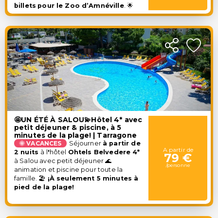
billets
pour le Zoo d’Amnéville
. 🌟
🤩UN ÉTÉ À SALOU💫Hôtel 4* avec
petit déjeuner & piscine, à 5
minutes de la plage! | Tarragone
🌞 VACANCES
Séjourner
à partir de
A partir de
2 nuits
à l
'
hôtel
Ohtels Belvedere 4*
79 €
à Salou avec
petit déjeuner
🌊
/personne
animation et piscine pour toute la
famille. 🏖️
¡À seulement 5 minutes à
pied de la plage!