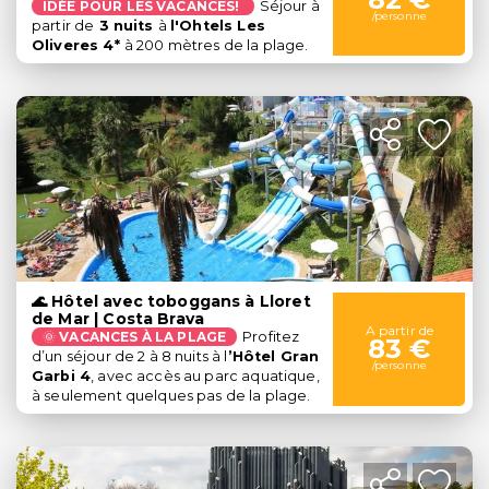
IDÉE POUR LES VACANCES!
Séjour à
/personne
partir de
3 nuits
à
l'Ohtels Les
Oliveres 4*
à 200 mètres de la plage.
🌊 Hôtel avec toboggans à Lloret
de Mar | Costa Brava
A partir de
🌞
VACANCES À LA PLAGE
Profitez
83 €
d’un séjour de 2 à 8 nuits à l
’Hôtel Gran
/personne
Garbi 4
, avec accès au parc aquatique,
à seulement quelques pas de la plage.