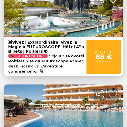
👾Vivez l’Extraordinaire, vivez la
Magie à FUTUROSCOPE! Hôtel 4* +
Billets | Poitiers 👽
A partir de
88 €
🪐
FUTUROSCOPE
Séjour au
Novotel
Poitiers
Site du Futuroscope 4*
avec
/personne
des billets inclus
.
L'aventure
commence ici!
🚀