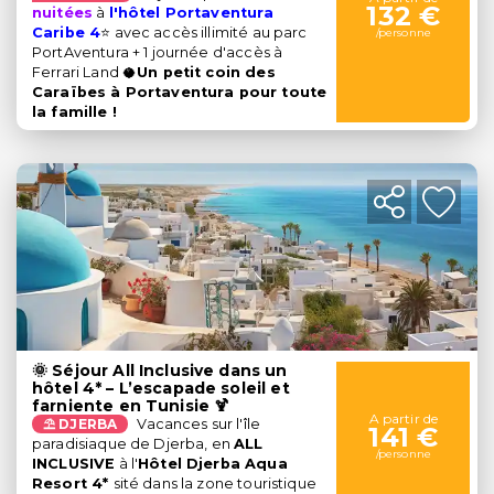
132 €
nuitées
à
l'hôtel Portaventura
Caribe 4
⭐ avec accès illimité au parc
/personne
PortAventura + 1 journée d'accès à
Ferrari Land 🥥
Un petit coin des
Caraïbes à Portaventura pour toute
la famille !
🌞 Séjour All Inclusive dans un
hôtel 4* – L’escapade soleil et
farniente en Tunisie 🍹
A partir de
⛱ DJERBA
Vacances sur l'île
141 €
paradisiaque de Djerba, en
ALL
/personne
INCLUSIVE
à l'
Hôtel Djerba Aqua
Resort 4*
sité dans la zone touristique