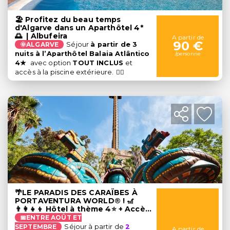
🏖️ Profitez du beau temps
d'Algarve dans un Aparthôtel 4*
🌅 | Albufeira
A partir de
90 €
🌞ALGARVE
Séjour
à partir de 3
nuits
à l’Aparthôtel Balaia Atlântico
/personne
4★
avec option
TOUT INCLUS
et
accès à la piscine extérieure.
🏊‍♀️
🌴LE PARADIS DES CARAÏBES À
PORTAVENTURA WORLD® ! 🎢
👨‍👩‍👧‍👦 Hôtel à thème 4⭐ + Accès
illimité + 1 journée à Ferrari Land
📅ENTRE AOÛT ET
SEPTEMBRE
Séjour à partir de
2
A partir de