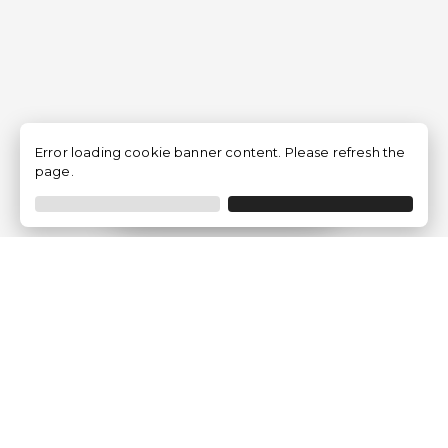
Error loading cookie banner content. Please refresh the
page.
Trier
Filtrer
Traventia.fr
Qui sommes-nous
Avis des Clients
Mentions légales