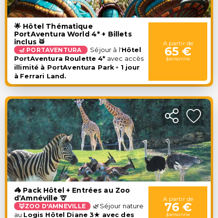
🌟 Hôtel Thématique
PortAventura World 4* + Billets
inclus 🥁
A partir de
65 €
🎢 PORTAVENTURA
Séjour à l'
Hôtel
PortAventura Roulette 4*
avec accès
/personne
illimité à PortAventura Park
+
1 jour
à
Ferrari Land.
🦓 Pack Hôtel + Entrées au Zoo
d’Amnéville 🦒
A partir de
76 €
🦊
ZOO D'AMNEVILLE
🌿Séjour nature
au
Logis Hôtel Diane 3★ avec des
/personne