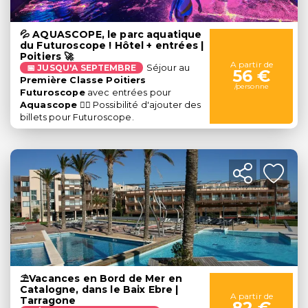
💦 AQUASCOPE, le parc aquatique
du Futuroscope ! Hôtel + entrées |
Poitiers 🚀
A partir de
📅
JUSQU'A SEPTEMBRE
Séjour au
56 €
Première Classe Poitiers
/personne
Futuroscope
avec entrées pour
Aquascope
🏊‍♀️ Possibilité d'ajouter des
billets pour Futuroscope.
⛱️Vacances en Bord de Mer en
Catalogne, dans le Baix Ebre |
A partir de
Tarragone
82 €