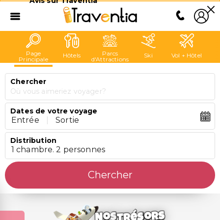
Avis sur Traventia
Page
Parcs
Hôtels
Ski
Vol + Hôtel
Principale
d'Attractions
Chercher
Où vous aimeriez voyager?
Dates de votre voyage
Entrée
|
Sortie
Distribution
1 chambre. 2 personnes
Chercher
trésors
Nos