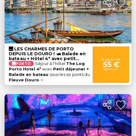
🌉 LES CHARMES DE PORTO
DEPUIS LE DOURO ! 🛥️ Balade en
bateau + Hôtel 4* avec petit
A partir de
55 €
déjeuner | PORTUGAL
🌉PORTO
Séjour à l'hôtel
The Log
Porto Hotel 4*
avec
Petit déjeuner +
/personne
Balade en bateau
sous les six ponts du
Fleuve Douro
⭐