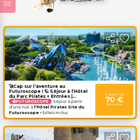
🚀Cap sur l’aventure au
Futuroscope ! 🪐 Séjour à l’Hôtel
A partir de
du Parc Pirates + Entrées |
70 €
Chasseneuil-du-Poitou
🤩FUTUROSCOPE
Séjour à partir
/personne
d'une nuit à
l'Hôtel Pirates Site du
Futuroscope
+ billets inclus.