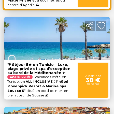
Plage Privée
et
à 600 mètres du
centre d’Agadir. 🌅
🌴 Séjour 5★ en Tunisie – Luxe,
plage privée et spa d’exception
au bord de la Méditerranée ✨
A partir de
🌅SOUSSE😍
Vacances d'été en
38 €
Tunisie, en
ALL INCLUSIVE
à
l'hôtel
/personne
Movenpick Resort & Marine Spa
Sousse 5*
situé en bord de mer, en
plein cœur de Sousse 🌊