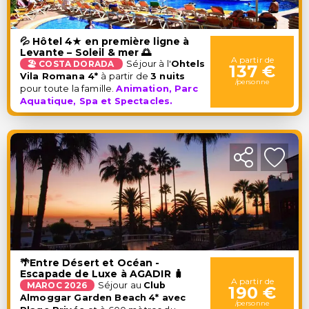
💦 Hôtel 4★ en première ligne à
Levante – Soleil & mer 🌅
A partir de
🏖️ COSTA DORADA
Séjour à l'
Ohtels
137 €
Vila Romana 4*
à partir de
3 nuits
/personne
pour toute la famille.
Animation, Parc
Aquatique, Spa et Spectacles.
🌴Entre Désert et Océan -
Escapade de Luxe à AGADIR 🧳
A partir de
MAROC 2026
Séjour au
Club
190 €
Almoggar Garden Beach
4* avec
/personne