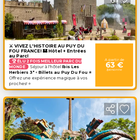
⚔️ VIVEZ L'HISTOIRE AU PUY DU
FOU FRANCE! 🏰 Hôtel + Entrées
au Parc!
A partir de
🏆 ÉLU 2 FOIS MEILLEUR PARC DU
63 €
MONDE
Séjour à l'hôtel
Ibis Les
/personne
Herbiers 3
*
+
Billets au Puy Du Fou ⭐
Offrez une expérience magique à vos
proches! ⭐