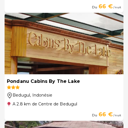
66 €
Du
/ nuit
Pondanu Cabins By The Lake
Bedugul
, Indonésie
A 2.8 km de Centre de Bedugul
66 €
Du
/ nuit