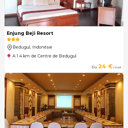
Enjung Beji Resort
Bedugul
, Indonésie
A 1.4 km de Centre de Bedugul
24 €
Du
/ nuit