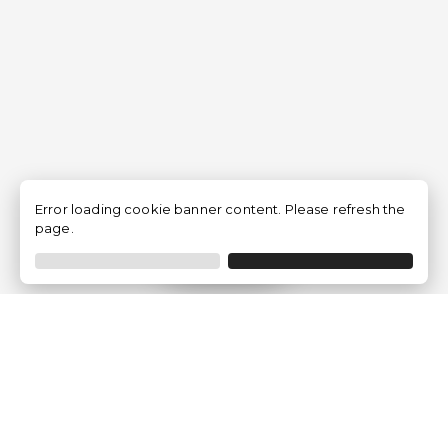
Error loading cookie banner content. Please refresh the
page.
Filtrer
Traventia.fr
Qui sommes-nous