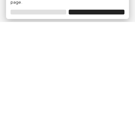
page.
Modes de paiement
Traventia.fr
Qui sommes-nous
Avis des Clients