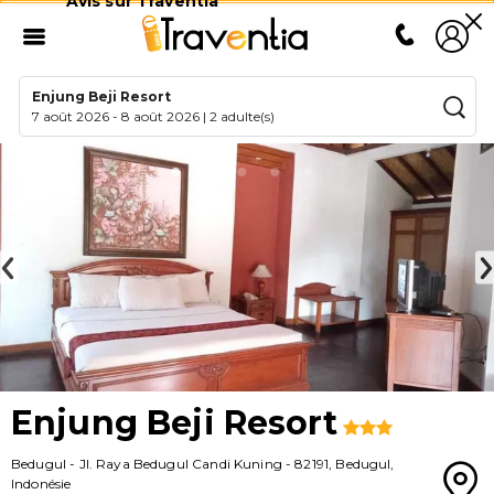
Avis sur Traventia
Enjung Beji Resort
7 août 2026
-
8 août 2026
|
2 adulte(s)
Enjung Beji Resort
Bedugul
-
Jl. Raya Bedugul Candi Kuning
-
82191
,
Bedugul
,
Indonésie