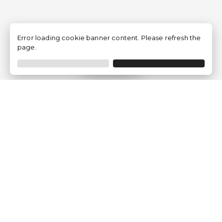
Error loading cookie banner content. Please refresh the
page.
Filtrer
Traventia.fr
Qui sommes-nous
Avis des Clients
Mentions légales
Conditions Générales
Politique de Confidentialité