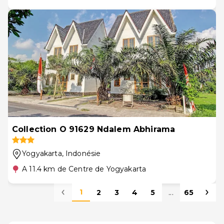
Collection O 91629 Ndalem Abhirama
Yogyakarta
, Indonésie
A 11.4 km de Centre de Yogyakarta
1
2
3
4
5
...
65