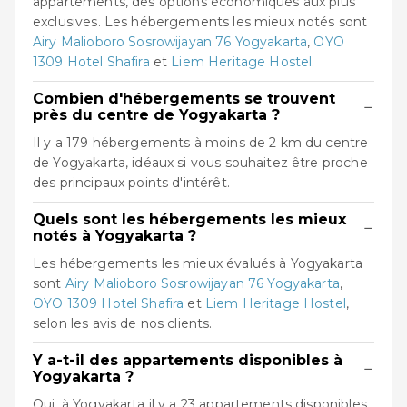
appartements, des options économiques aux plus
exclusives. Les hébergements les mieux notés sont
Airy Malioboro Sosrowijayan 76 Yogyakarta
,
OYO
1309 Hotel Shafira
et
Liem Heritage Hostel
.
Combien d'hébergements se trouvent
−
près du centre de Yogyakarta ?
Il y a 179 hébergements à moins de 2 km du centre
de Yogyakarta, idéaux si vous souhaitez être proche
des principaux points d'intérêt.
Quels sont les hébergements les mieux
−
notés à Yogyakarta ?
Les hébergements les mieux évalués à Yogyakarta
sont
Airy Malioboro Sosrowijayan 76 Yogyakarta
,
OYO 1309 Hotel Shafira
et
Liem Heritage Hostel
,
selon les avis de nos clients.
Y a-t-il des appartements disponibles à
−
Yogyakarta ?
Oui, à Yogyakarta il y a 23 appartements disponibles.