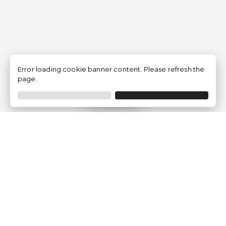
Error loading cookie banner content. Please refresh the
page.
Filtrer
Traventia.fr
Qui sommes-nous
Avis des Clients
Mentions légales