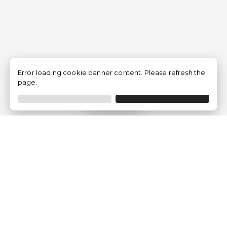
Error loading cookie banner content. Please refresh the
page.
Filtrer
Traventia.fr
Qui sommes-nous
Avis des Clients
Mentions légales