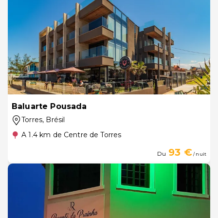
Baluarte Pousada
Torres
, Brésil
A 1.4 km de Centre de Torres
93 €
Du
/ nuit