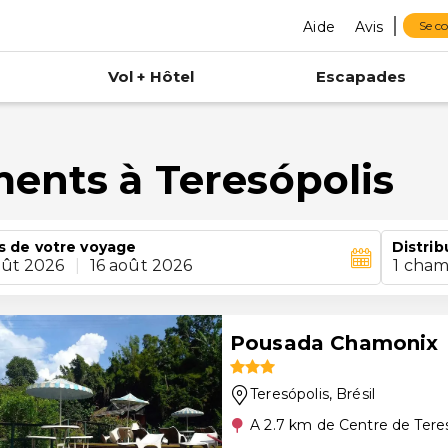
Aide
Avis
Se c
Vol + Hôtel
Escapades
ments à Teresópolis
s de votre voyage
Distrib
oût 2026
|
16 août 2026
1 cham
Pousada Chamonix
Teresópolis
, Brésil
A 2.7 km de Centre de Tere