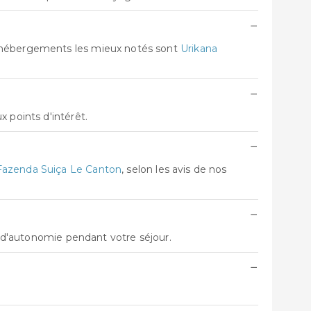
−
s hébergements les mieux notés sont
Urikana
−
 points d'intérêt.
−
Fazenda Suiça Le Canton
, selon les avis de nos
−
t d'autonomie pendant votre séjour.
−