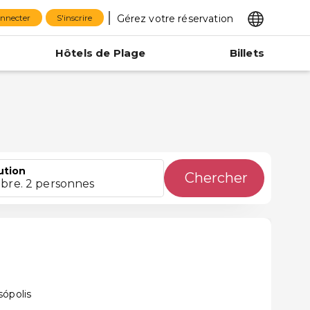
Gérez votre réservation
onnecter
S'inscrire
Hôtels de Plage
Billets
ution
Chercher
bre. 2 personnes
sópolis