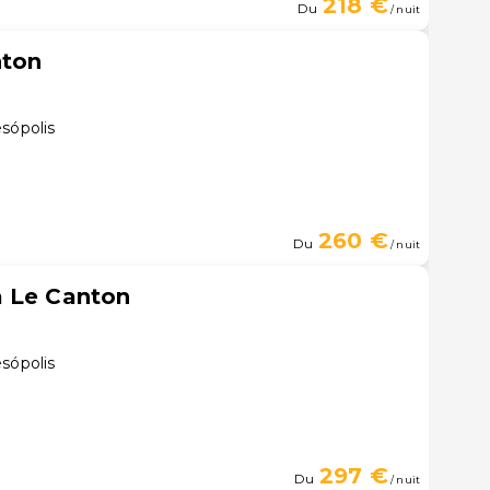
218 €
Du
/ nuit
nton
sópolis
260 €
Du
/ nuit
a Le Canton
sópolis
297 €
Du
/ nuit