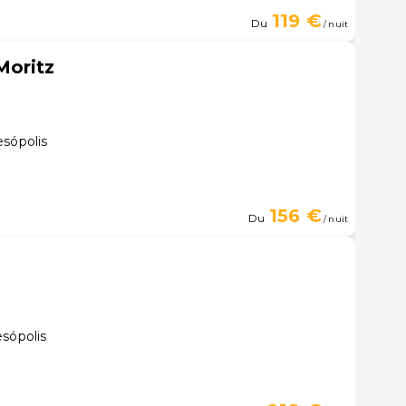
119 €
Du
/ nuit
Moritz
esópolis
156 €
Du
/ nuit
sópolis