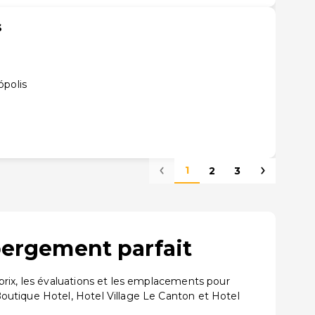
s
ópolis
1
2
3
bergement parfait
prix, les évaluations et les emplacements pour
outique Hotel, Hotel Village Le Canton et Hotel