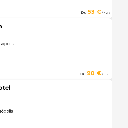
53 €
Du
/ nuit
a
sópolis
90 €
Du
/ nuit
otel
sópolis