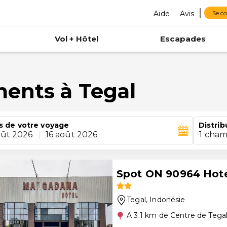
Aide
Avis
Se c
Vol + Hôtel
Escapades
ments à Tegal
s de votre voyage
Distrib
oût 2026
|
16 août 2026
1 cham
Spot ON 90964 Hot
Tegal
, Indonésie
A 3.1 km de Centre de Tega