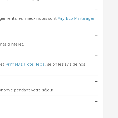
−
ergements les mieux notés sont
Airy Eco Mintaragen
−
ts d'intérêt.
−
et
PrimeBiz Hotel Tegal
, selon les avis de nos
−
utonomie pendant votre séjour.
−