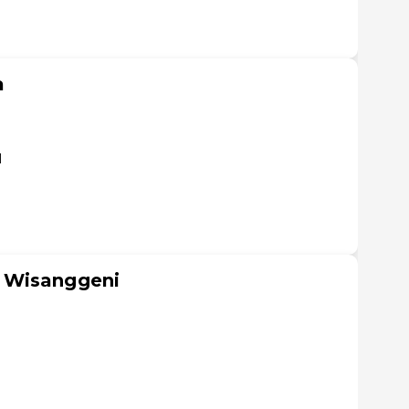
a
l
 Wisanggeni