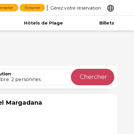
Gérez votre réservation
onnecter
S'inscrire
Hôtels de Plage
Billets
ution
Chercher
bre. 2 personnes
el Margadana
l