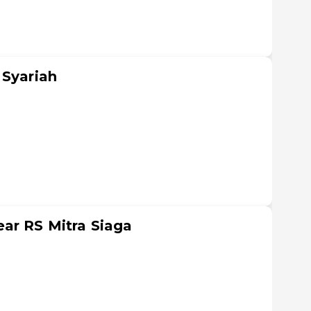
 Syariah
l
ar RS Mitra Siaga
l