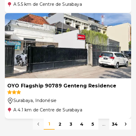
A 5.5 km de Centre de Surabaya
OYO Flagship 90789 Genteng Residence
Surabaya
, Indonésie
A 4.1 km de Centre de Surabaya
1
2
3
4
5
...
34