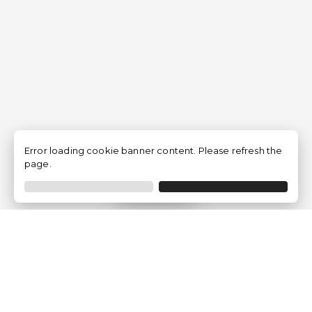
Error loading cookie banner content. Please refresh the
page.
Filtrer
Traventia.fr
Qui sommes-nous