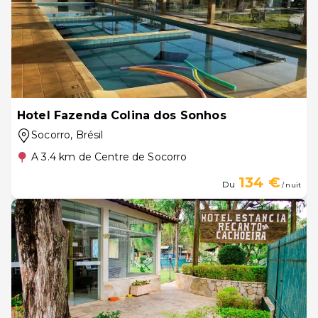
Hotel Fazenda Colina dos Sonhos
Socorro
, Brésil
A 3.4 km de Centre de Socorro
134 €
Du
/ nuit