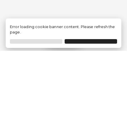
Error loading cookie banner content. Please refresh the
page.
Filtrer
Traventia.fr
Qui sommes-nous
Avis des Clients
Mentions légales
Conditions Générales
Politique de Confidentialité