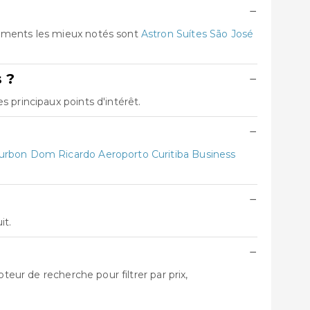
−
gements les mieux notés sont
Astron Suítes São José
 ?
−
 principaux points d'intérêt.
−
urbon Dom Ricardo Aeroporto Curitiba Business
−
it.
−
teur de recherche pour filtrer par prix,