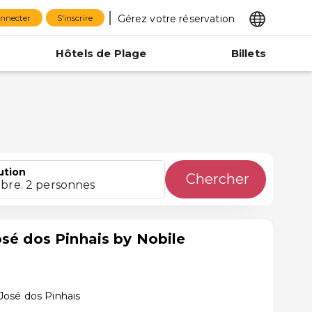
Gérez votre réservation
onnecter
S'inscrire
Hôtels de Plage
Billets
ution
Chercher
bre. 2 personnes
osé dos Pinhais by Nobile
José dos Pinhais