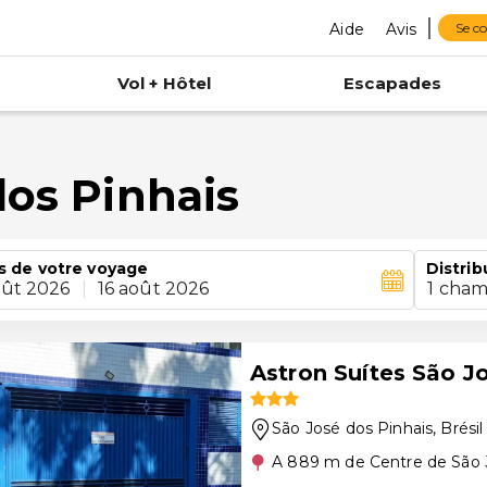
Aide
Avis
Se c
Vol + Hôtel
Escapades
dos Pinhais
s de votre voyage
Distrib
oût 2026
|
16 août 2026
1 cham
Astron Suítes São J
São José dos Pinhais
, Brésil
A 889 m de Centre de São 