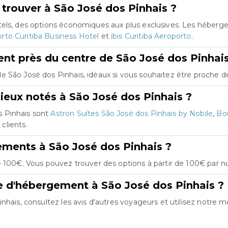
trouver à São José dos Pinhais ?
tels, des options économiques aux plus exclusives. Les héber
to Curitiba Business Hotel
et
ibis Curitiba Aeroporto
.
t près du centre de São José dos Pinhais
 São José dos Pinhais, idéaux si vous souhaitez être proche des
ieux notés à São José dos Pinhais ?
s Pinhais sont
Astron Suítes São José dos Pinhais by Nobile
,
Bo
 clients.
ements à São José dos Pinhais ?
 100€. Vous pouvez trouver des options à partir de 100€ par nu
e d'hébergement à São José dos Pinhais ?
hais, consultez les avis d'autres voyageurs et utilisez notre mo