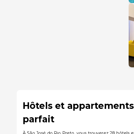
Hôtels et appartements
parfait
À São José do Rio Preto, vous trouverez 28 hôtels e