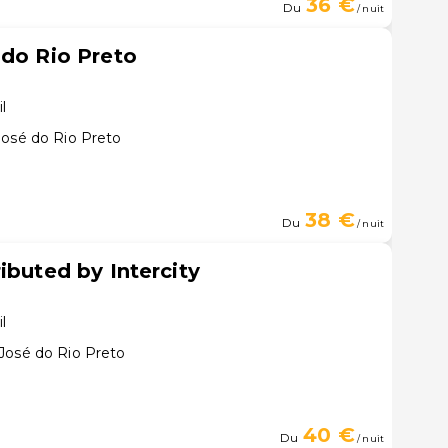
36 €
Du
/ nuit
 do Rio Preto
il
José do Rio Preto
38 €
Du
/ nuit
ibuted by Intercity
il
José do Rio Preto
40 €
Du
/ nuit