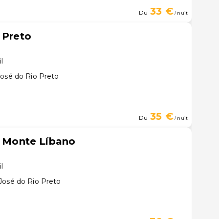
33 €
Du
/ nuit
 Preto
il
José do Rio Preto
35 €
Du
/ nuit
to Monte Líbano
il
José do Rio Preto