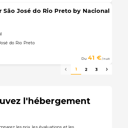
 São José do Rio Preto by Nacional
il
José do Rio Preto
41 €
Du
/ nuit
1
2
3
rouvez l'hébergement
arez les prix, les évaluations et les