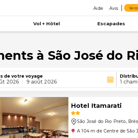
Aide
Avis
Se c
Vol + Hôtel
Escapades
ents à São José do R
s de votre voyage
Distrib
ût 2026
|
9 août 2026
1 cham
Hotel Itamarati
São José do Rio Preto
, Brés
A 104 m de Centre de São J