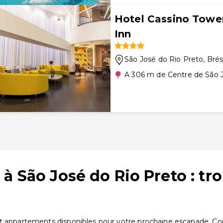
Hotel Cassino Tower
Inn
São José do Rio Preto
, Brés
A 306 m de Centre de São 
 à São José do Rio Preto : t
t appartements disponibles pour votre prochaine escapade. Comp