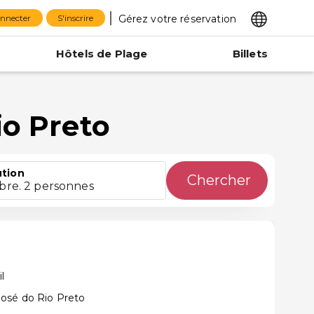
Gérez votre réservation
onnecter
S'inscrire
Hôtels de Plage
Billets
io Preto
ution
Chercher
bre. 2 personnes
il
osé do Rio Preto