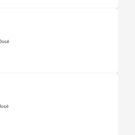
 José
José