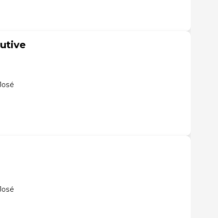
utive
José
José