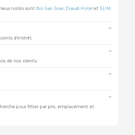
mieux notés sont
Ibis Sao Jose
,
Diaudi Hotel
et
SLIM
−
oints d'intérêt.
−
avis de nos clients.
−
−
cherche pour filtrer par prix, emplacement et