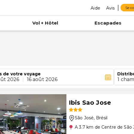
Aide
Avis
Se c
Vol + Hôtel
Escapades
s de votre voyage
Distrib
oût 2026
|
16 août 2026
1 cham
Ibis Sao Jose
São José
, Brésil
A 3.7 km de Centre de São 