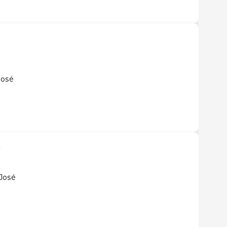
José
é
 José