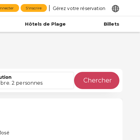
Gérez votre réservation
onnecter
S'inscrire
Hôtels de Plage
Billets
ution
Chercher
bre. 2 personnes
José