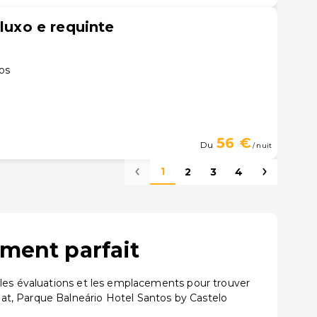
 luxo e requinte
os
56 €
Du
/ nuit
1
2
3
4
ement parfait
 les évaluations et les emplacements pour trouver
at, Parque Balneário Hotel Santos by Castelo