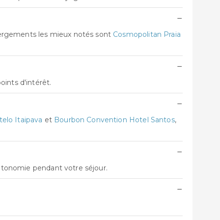
−
bergements les mieux notés sont
Cosmopolitan Praia
−
ints d'intérêt.
−
elo Itaipava
et
Bourbon Convention Hotel Santos
,
−
autonomie pendant votre séjour.
−