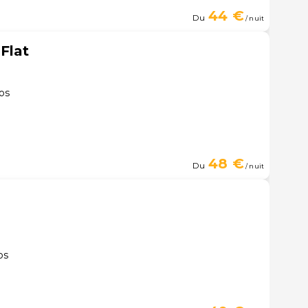
44 €
Du
/ nuit
Flat
os
48 €
Du
/ nuit
os