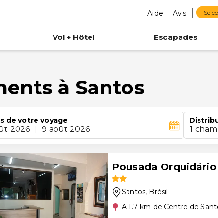
Aide
Avis
Se c
Vol + Hôtel
Escapades
ments à Santos
s de votre voyage
Distrib
ût 2026
|
9 août 2026
1 cham
Pousada Orquidário
Santos
, Brésil
A 1.7 km de Centre de Sant