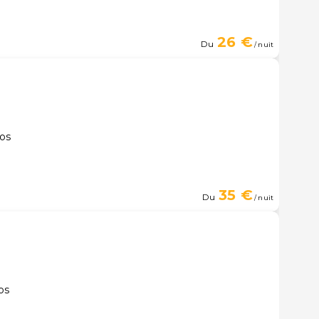
26 €
Du
/ nuit
tos
35 €
Du
/ nuit
os