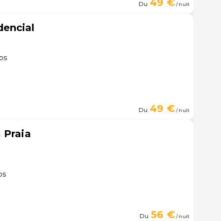
49 €
Du
/ nuit
encial
os
49 €
Du
/ nuit
 Praia
os
56 €
Du
/ nuit