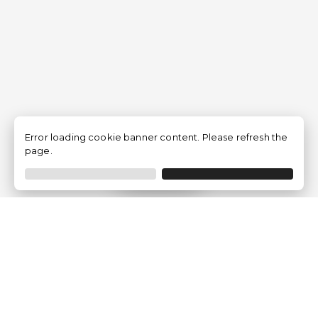
Error loading cookie banner content. Please refresh the
page.
Filtrer
Traventia.fr
Qui sommes-nous