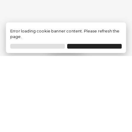
Error loading cookie banner content. Please refresh the
page.
Filtrer
Traventia.fr
Qui sommes-nous
Avis des Clients
Mentions légales
Conditions Générales