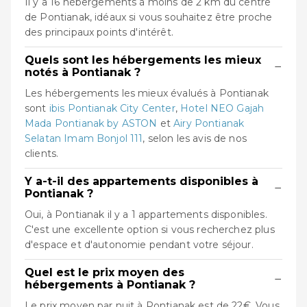
Il y a 16 hébergements à moins de 2 km du centre
de Pontianak, idéaux si vous souhaitez être proche
des principaux points d'intérêt.
Quels sont les hébergements les mieux
−
notés à Pontianak ?
Les hébergements les mieux évalués à Pontianak
sont
ibis Pontianak City Center
,
Hotel NEO Gajah
Mada Pontianak by ASTON
et
Airy Pontianak
Selatan Imam Bonjol 111
, selon les avis de nos
clients.
Y a-t-il des appartements disponibles à
−
Pontianak ?
Oui, à Pontianak il y a 1 appartements disponibles.
C'est une excellente option si vous recherchez plus
d'espace et d'autonomie pendant votre séjour.
Quel est le prix moyen des
−
hébergements à Pontianak ?
Le prix moyen par nuit à Pontianak est de 22€. Vous