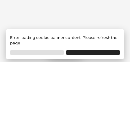
Error loading cookie banner content. Please refresh the
page.
Filtrer
Traventia.fr
Qui sommes-nous
Avis des Clients
Mentions légales