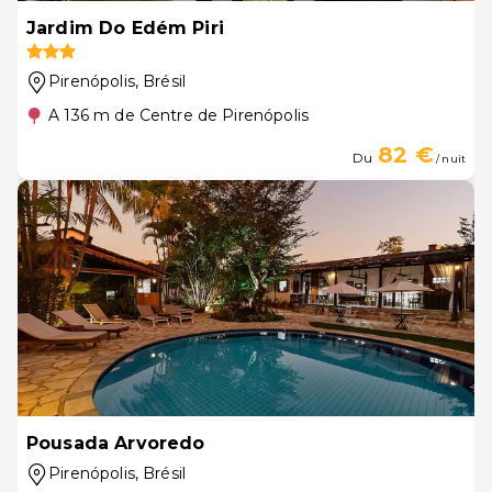
Jardim Do Edém Piri
Pirenópolis
, Brésil
A 136 m de Centre de Pirenópolis
82 €
Du
/ nuit
Pousada Arvoredo
Pirenópolis
, Brésil