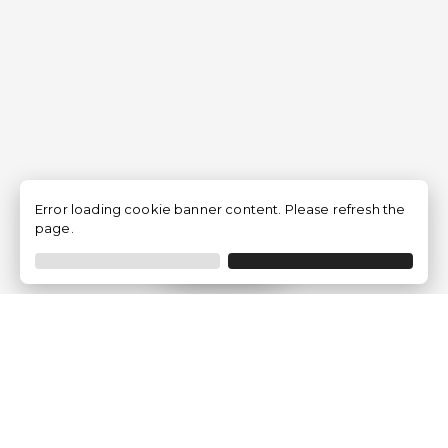
Error loading cookie banner content. Please refresh the
page.
Filtrer
Traventia.fr
Qui sommes-nous