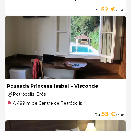
52 €
Du
/ nuit
Pousada Princesa Isabel - Visconde
Petrópolis
, Brésil
A 499 m de Centre de Petrópolis
53 €
Du
/ nuit