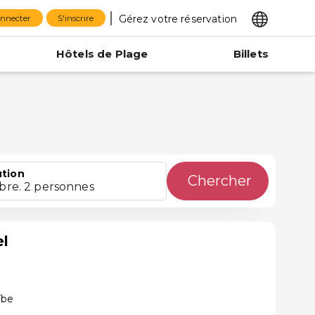
Gérez votre réservation
onnecter
S'inscrire
Hôtels de Plage
Billets
ution
Chercher
bre. 2 personnes
el
íbe