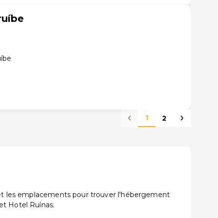
ruíbe
uíbe
1
2
s et les emplacements pour trouver l'hébergement
et Hotel Ruínas.