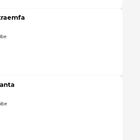
itraemfa
íbe
anta
uíbe