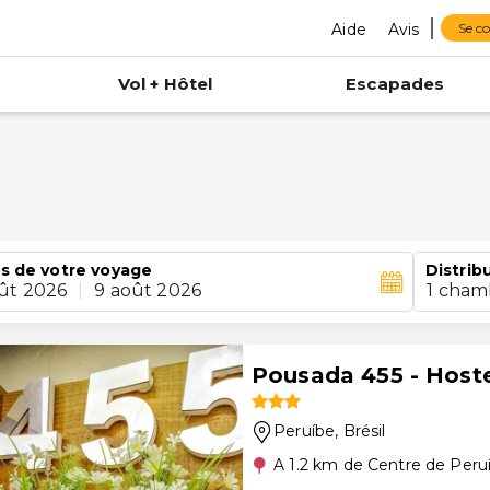
Aide
Avis
Se c
Vol + Hôtel
Escapades
s de votre voyage
Distrib
ût 2026
|
9 août 2026
1 cham
Pousada 455 - Host
Peruíbe
, Brésil
A 1.2 km de Centre de Peru