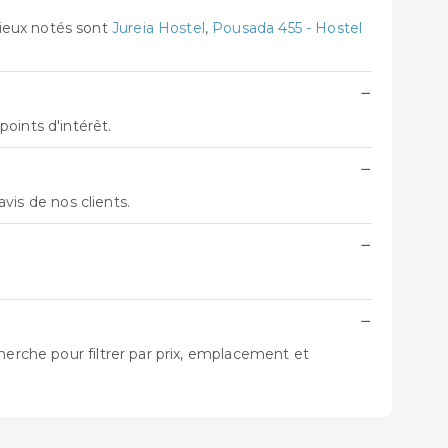
mieux notés sont
Jureia Hostel
,
Pousada 455 - Hostel
−
oints d'intérêt.
−
 avis de nos clients.
−
−
herche pour filtrer par prix, emplacement et