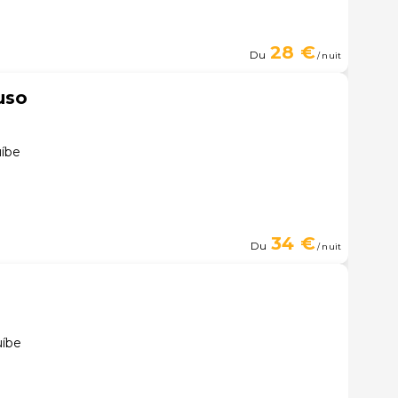
28 €
Du
/ nuit
uso
uíbe
34 €
Du
/ nuit
uíbe