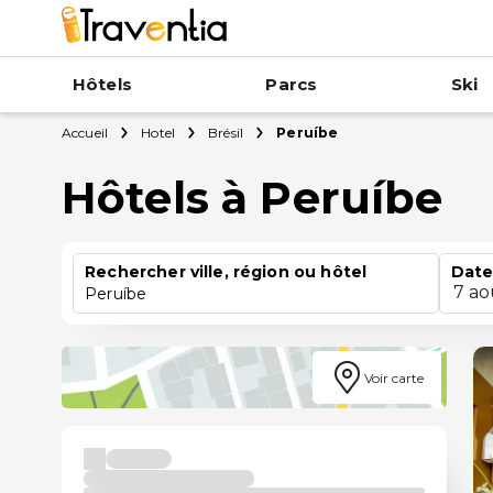
Hôtels
Parcs
Ski
Accueil
Hotel
Brésil
Peruíbe
Hôtels à Peruíbe
Rechercher ville, région ou hôtel
Date
7 ao
Peruíbe
Voir carte