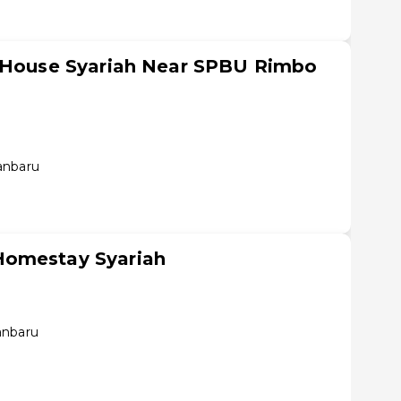
t House Syariah Near SPBU Rimbo
anbaru
Homestay Syariah
anbaru