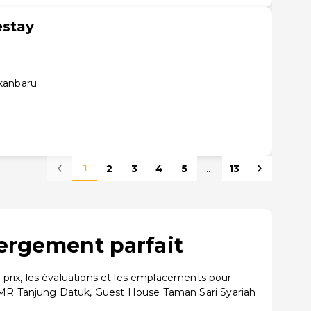
estay
kanbaru
1
2
3
4
5
...
13
bergement parfait
prix, les évaluations et les emplacements pour
SMR Tanjung Datuk, Guest House Taman Sari Syariah