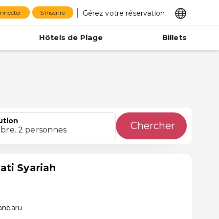
Gérez votre réservation
onnecter
S'inscrire
Hôtels de Plage
Billets
ution
Chercher
bre. 2 personnes
ti Syariah
anbaru