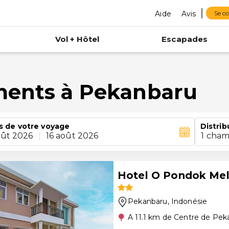
Aide
Avis
Se c
Vol + Hôtel
Escapades
ments à Pekanbaru
s de votre voyage
Distrib
oût 2026
|
16 août 2026
1 cham
Hotel O Pondok Mela
Pekanbaru
, Indonésie
A 11.1 km de Centre de Pek