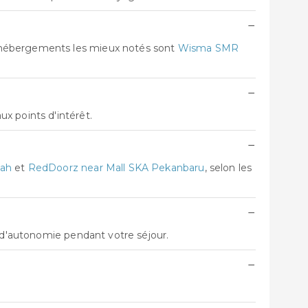
−
s hébergements les mieux notés sont
Wisma SMR
−
x points d'intérêt.
−
iah
et
RedDoorz near Mall SKA Pekanbaru
, selon les
−
t d'autonomie pendant votre séjour.
−