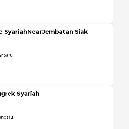
e SyariahNearJembatan Siak
anbaru
grek Syariah
anbaru