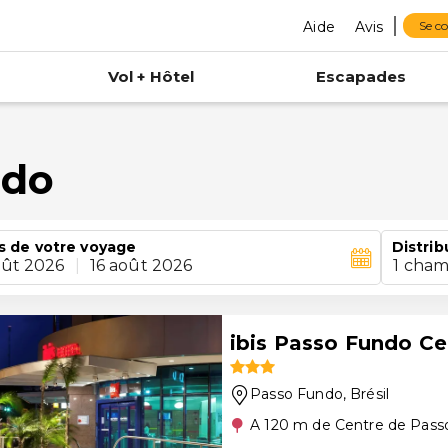
Aide
Avis
Se c
Vol + Hôtel
Escapades
ndo
s de votre voyage
Distrib
oût 2026
|
16 août 2026
1 cham
ibis Passo Fundo Ce
Passo Fundo
, Brésil
A 120 m de Centre de Pass