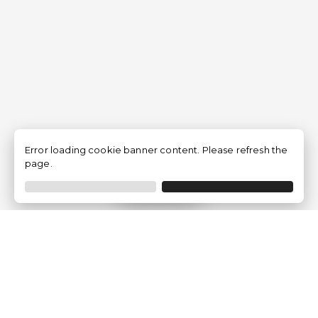
Error loading cookie banner content. Please refresh the
page.
Filtrer
Traventia.fr
Qui sommes-nous