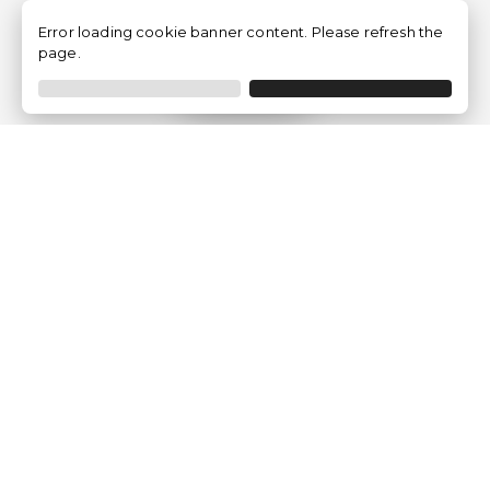
Error loading cookie banner content. Please refresh the
page.
Filtrer
Traventia.fr
Qui sommes-nous
Avis des Clients
Mentions légales
Conditions Générales
Politique de Confidentialité
Politique sur les Cookies
Gérer les paramètres des cookies