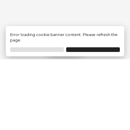
Error loading cookie banner content. Please refresh the
page.
Filtrer
Traventia.fr
Qui sommes-nous
Avis des Clients
Mentions légales
Conditions Générales