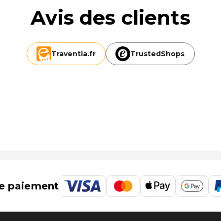
Avis des clients
Traventia.
fr
TrustedShops
Executive Suites : Larnaca (LCA-Aéroport international de
e paiement