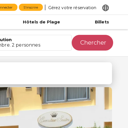
Gérez votre réservation
onnecter
S'inscrire
Hôtels de Plage
Billets
bution
Chercher
mbre. 2 personnes