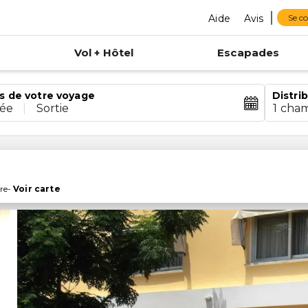
Aide
Avis
Se c
Vol + Hôtel
Escapades
s de votre voyage
Distri
rée
|
Sortie
1 cha
re
-
Voir carte