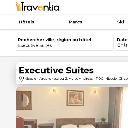
Hôtels
Parcs
Ski
Rechercher ville, région ou hôtel
Date
Ent
Executive Suites
Executive Suites
Nicosie
-
Argyrokastrou 2, Ayios Andreas
-
1100
,
Nicosie
,
Chyp