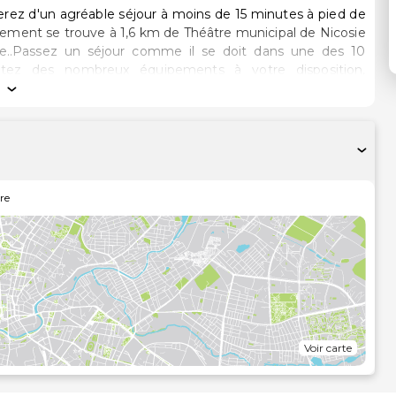
terez d'un agréable séjour à moins de 15 minutes à pied de
sie..Passez un séjour comme il se doit dans une des 10
fitez des nombreux équipements à votre disposition,
une cuisinière. Une télévision à écran plat avec chaînes
 l'accès Wi-Fi à Internet gratuit vous permet de rester en
s offerts par l'établissement comprennent un bureau et
 est assuré certains jours seulement..Profitez de la vue qui
ombreux équipements et services qui caractérisent
gratuit et un salon de coiffure..Un petit déjeuner buffet
re
équipements et services proposés incluent un service de
te 24 heures sur 24 et une consigne à bagages. Un parking
ment..Les distances sont affichées au dixième de kilomètre
Voir carte