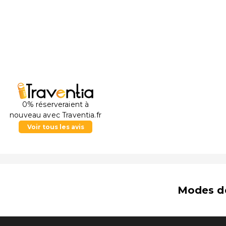
Musée-observatoire de la tour Shacolas - 2,1 km
Rue Ledra - 2,1 km
Place Eleftheria - 2,1 km
Bibliothèque nationale de Chypre - 2,1 km
Musée Leventis - 2,2 km
Musée de la Poste - 2,3 km
Hammam Omeriye - 2,5 km
Musée Hadjigeorgakis Kornesios Mansion - 2,6 km
Centre municipal des Arts de Nicosie - 2,6 km
Aéroport principal le plus pratique pour rejoindre 
0% réserveraient à
Larnaca) - 53,7 km
nouveau avec Traventia.fr
Voir tous les avis
Modes d