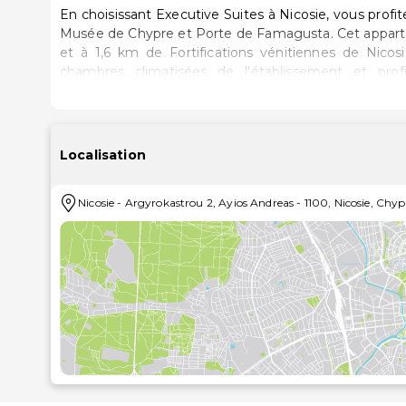
En choisissant Executive Suites à Nicosie, vous profi
Musée de Chypre et Porte de Famagusta. Cet appartement se trouve à 1,6 km de Théâtre municipal de Nicosie
et à 1,6 km de Fortifications vénitiennes de Nico
chambres climatisées de l'établissement et pro
notamment une kitchenette avec un réfrigérateur et 
par satellite assure votre divertissement, alors que
contact avec le monde. Les équipements et service
une cafetière ou une bouilloire. Le service d'entretien
Localisation
vous est offerte depuis une terrasse et des n
l'établissement, notamment l'accès Wi-Fi à Internet 
Nicosie
-
Argyrokastrou 2, Ayios Andreas
-
1100
,
Nicosie
,
Chyp
vous est proposé en échange d'un supplément..Les 
nettoyage à sec / blanchisserie, une réception ouver
gratuit est disponible dans l'enceinte de l'établisse
près
Musée de Chypre - 1,5 km
Théâtre municipal de Nicosie - 1,5 km
Fortifications vénitiennes de Nicosie - 1,7 km
Cathédrale Saint-Paul - 1,7 km
Place Solomou - 1,8 km
Université européenne de Chypre - 2 km