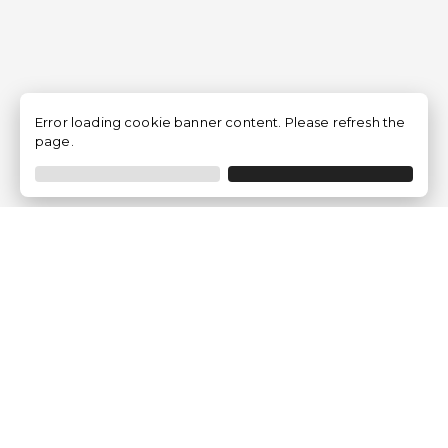
Error loading cookie banner content. Please refresh the
page.
Traventia.fr
Qui sommes-nous
Avis des Clients
Mentions légales
Conditions Générales