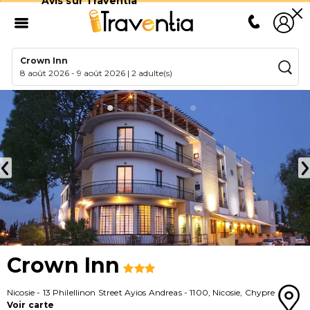
Avis sur Traventia
Crown Inn
8 août 2026
-
9 août 2026
|
2 adulte(s)
Crown Inn
Nicosie
-
13 Philellinon Street Ayios Andreas
-
1100
,
Nicosie
,
Chypre
Voir carte