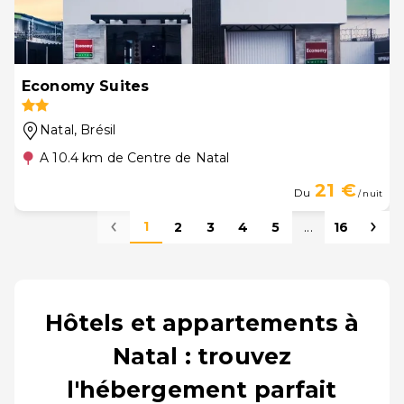
Economy Suites
Natal
, Brésil
A 10.4 km de Centre de Natal
21 €
Du
/ nuit
1
2
3
4
5
...
16
Hôtels et appartements à
Natal : trouvez
l'hébergement parfait