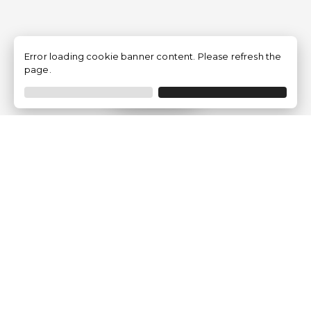
Error loading cookie banner content. Please refresh the
page.
Filtrer
Traventia.fr
Qui sommes-nous
Avis des Clients
Mentions légales
Conditions Générales
Politique de Confidentialité