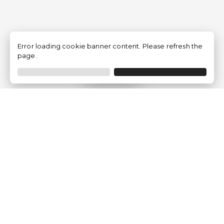
Error loading cookie banner content. Please refresh the
page.
Filtrer
Traventia.fr
Qui sommes-nous
Avis des Clients
Mentions légales
Conditions Générales
Politique de Confidentialité