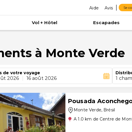
Aide
Avis
Se c
Vol + Hôtel
Escapades
ments à Monte Verde
s de votre voyage
Distrib
oût 2026
|
16 août 2026
1 cham
Pousada Aconcheg
Monte Verde
, Brésil
A 1.0 km de Centre de Mon