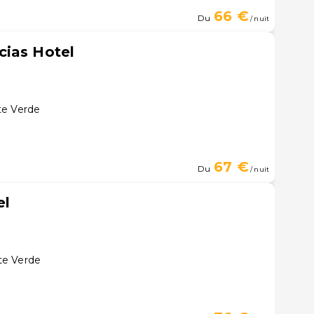
66 €
Du
/ nuit
cias Hotel
te Verde
67 €
Du
/ nuit
el
te Verde