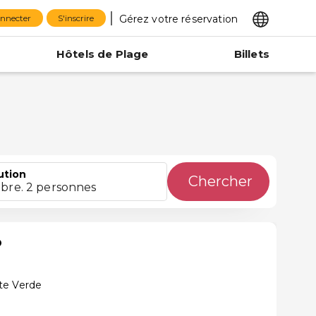
Gérez votre réservation
onnecter
S'inscrire
Hôtels de Plage
Billets
ution
Chercher
bre. 2 personnes
o
te Verde