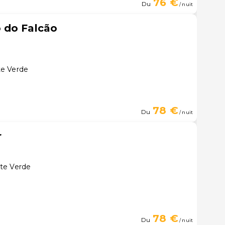
76 €
Du
/ nuit
 do Falcão
te Verde
78 €
Du
/ nuit
r
te Verde
78 €
Du
/ nuit