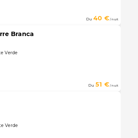
40 €
Du
/ nuit
rre Branca
te Verde
51 €
Du
/ nuit
te Verde