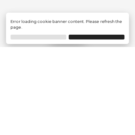
Error loading cookie banner content. Please refresh the
page.
Filtrer
Traventia.fr
Qui sommes-nous
Avis des Clients
Mentions légales
Conditions Générales
Politique de Confidentialité