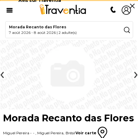
Avis sur Traventia
Morada Recanto das Flores
7 août 2026
-
8 août 2026
|
2 adulte(s)
Morada Recanto das Flores
Miguel Pereira
-
-
,
Miguel Pereira
,
Brésil
Voir carte