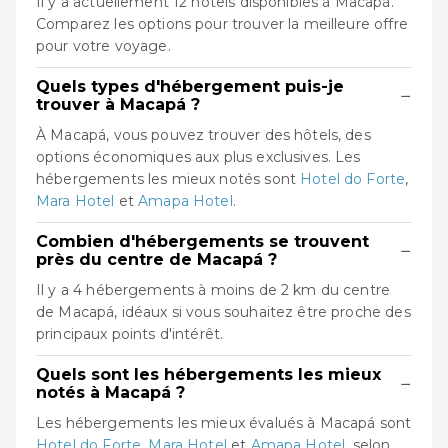
Il y a actuellement 12 hôtels disponibles à Macapá.
Comparez les options pour trouver la meilleure offre
pour votre voyage.
Quels types d'hébergement puis-je
−
trouver à Macapá ?
À Macapá, vous pouvez trouver des hôtels, des
options économiques aux plus exclusives. Les
hébergements les mieux notés sont
Hotel do Forte
,
Mara Hotel
et
Amapa Hotel
.
Combien d'hébergements se trouvent
−
près du centre de Macapá ?
Il y a 4 hébergements à moins de 2 km du centre
de Macapá, idéaux si vous souhaitez être proche des
principaux points d'intérêt.
Quels sont les hébergements les mieux
−
notés à Macapá ?
Les hébergements les mieux évalués à Macapá sont
Hotel do Forte
,
Mara Hotel
et
Amapa Hotel
, selon