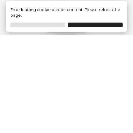
Error loading cookie banner content. Please refresh the
page.
Filtrer
Traventia.fr
Qui sommes-nous
Avis des Clients
Mentions légales
Conditions Générales
Politique de Confidentialité
Politique sur les Cookies
Gérer les paramètres des cookies