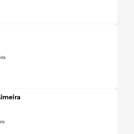
ira
Limeira
ira