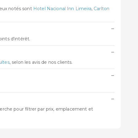
ieux notés sont
Hotel Nacional Inn Limeira
,
Carlton
−
nts d'intérêt.
−
uítes
, selon les avis de nos clients.
−
−
erche pour filtrer par prix, emplacement et