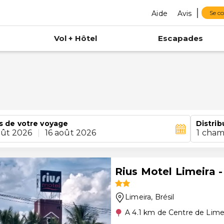
Aide
Avis
Se c
Vol + Hôtel
Escapades
s de votre voyage
Distrib
oût 2026
|
16 août 2026
1 cham
Rius Motel Limeira -
Limeira
, Brésil
A 4.1 km de Centre de Lime