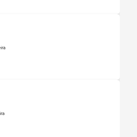
ira
ira