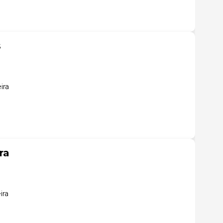
s
ira
ra
ira