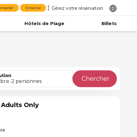
Gérez votre réservation
onnecter
S'inscrire
Hôtels de Plage
Billets
ution
Chercher
bre. 2 personnes
 Adults Only
ira