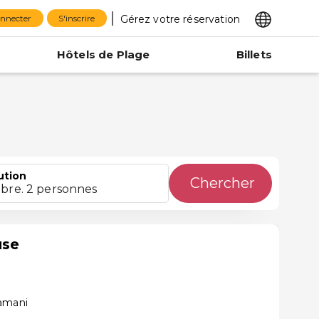
Gérez votre réservation
onnecter
S'inscrire
Hôtels de Plage
Billets
ution
Chercher
bre. 2 personnes
use
tamani