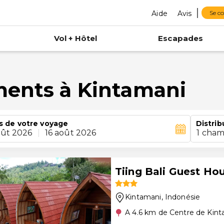
Aide
Avis
Se c
Vol + Hôtel
Escapades
ments à Kintamani
s de votre voyage
Distrib
oût 2026
|
16 août 2026
1 cham
Tiing Bali Guest Ho
Kintamani
, Indonésie
A 4.6 km de Centre de Kin