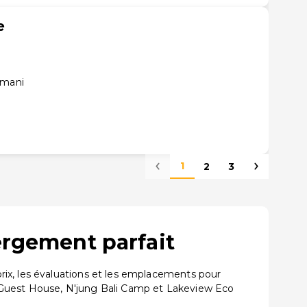
e
amani
1
2
3
ergement parfait
rix, les évaluations et les emplacements pour
 Guest House, N'jung Bali Camp et Lakeview Eco