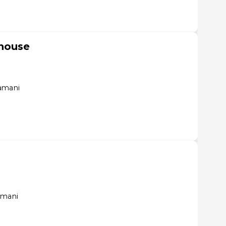
thouse
tamani
amani