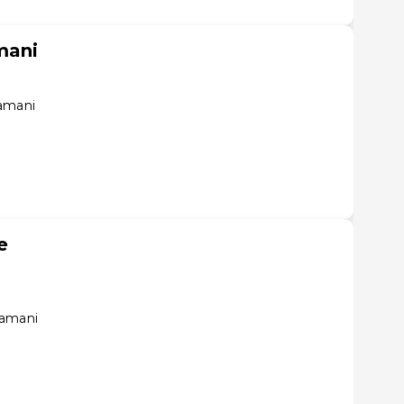
mani
tamani
e
tamani