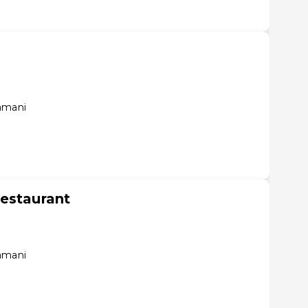
amani
estaurant
amani