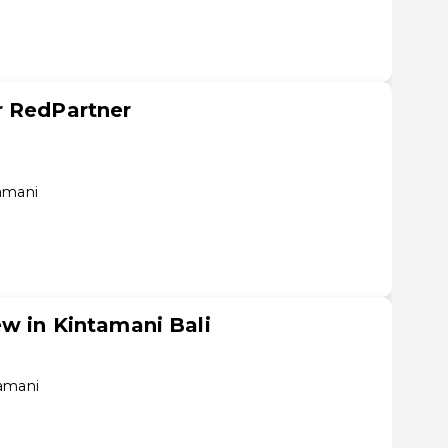
r RedPartner
amani
w in Kintamani Bali
tamani