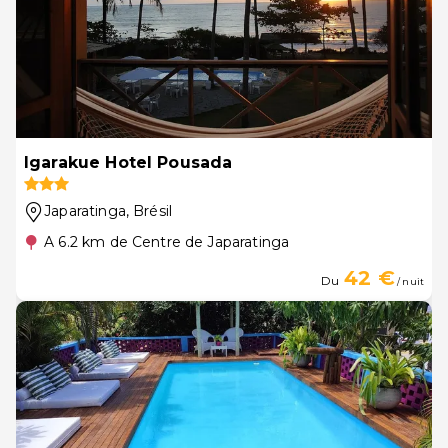
Igarakue Hotel Pousada
Japaratinga
, Brésil
A 6.2 km de Centre de Japaratinga
42 €
Du
/ nuit