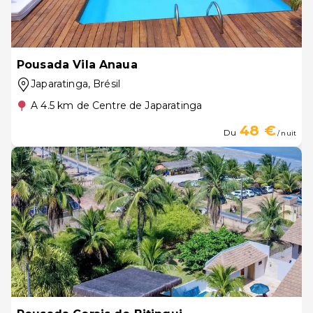
Pousada Vila Anaua
Japaratinga
, Brésil
A 4.5 km de Centre de Japaratinga
48 €
Du
/ nuit