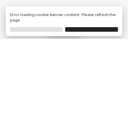
Error loading cookie banner content. Please refresh the
page.
Filtrer
Traventia.fr
Qui sommes-nous
Avis des Clients
Mentions légales
Conditions Générales
Politique de Confidentialité
Politique sur les Cookies