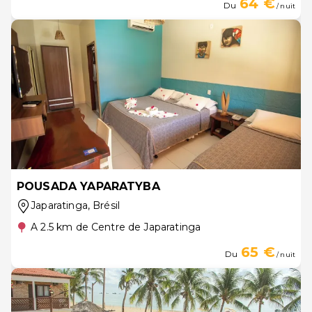
64 €
Du
/ nuit
POUSADA YAPARATYBA
Japaratinga
, Brésil
A 2.5 km de Centre de Japaratinga
65 €
Du
/ nuit