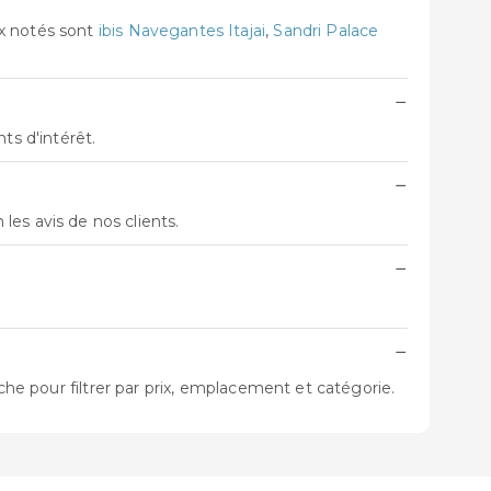
ux notés sont
ibis Navegantes Itajai
,
Sandri Palace
−
ts d'intérêt.
−
n les avis de nos clients.
−
−
che pour filtrer par prix, emplacement et catégorie.