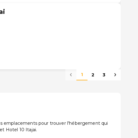
ai
1
2
3
t les emplacements pour trouver l'hébergement qui
t Hotel 10 Itajai.