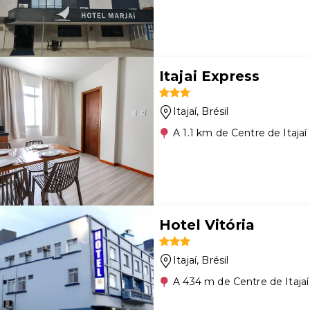
Itajai Express
Itajaí
, Brésil
A 1.1 km de Centre de Itajaí
Hotel Vitória
Itajaí
, Brésil
A 434 m de Centre de Itajaí