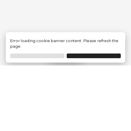
Error loading cookie banner content. Please refresh the
page.
Filtrer
Traventia.fr
Qui sommes-nous
Avis des Clients
Mentions légales