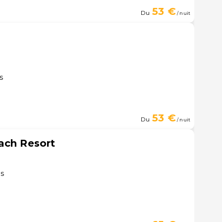
53 €
Du
/ nuit
s
53 €
Du
/ nuit
ach Resort
us