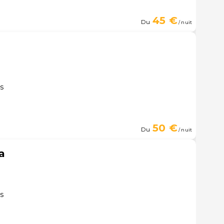
45 €
Du
/ nuit
us
50 €
Du
/ nuit
a
us