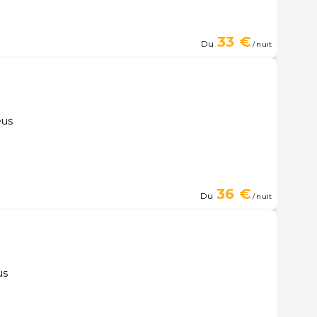
33 €
Du
/ nuit
éus
36 €
Du
/ nuit
us