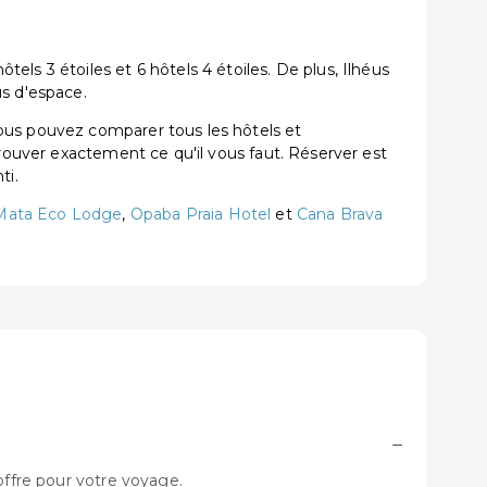
ls 3 étoiles et 6 hôtels 4 étoiles. De plus, Ilhéus
us d'espace.
ous pouvez comparer tous les hôtels et
trouver exactement ce qu'il vous faut. Réserver est
ti.
 Mata Eco Lodge
,
Opaba Praia Hotel
et
Cana Brava
−
offre pour votre voyage.