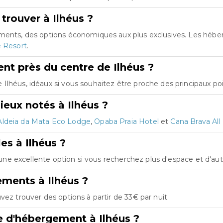
trouver à Ilhéus ?
tements, des options économiques aux plus exclusives. Les hé
e Resort
.
t près du centre de Ilhéus ?
lhéus, idéaux si vous souhaitez être proche des principaux poin
eux notés à Ilhéus ?
Aldeia da Mata Eco Lodge
,
Opaba Praia Hotel
et
Cana Brava All
es à Ilhéus ?
st une excellente option si vous recherchez plus d'espace et d'a
ements à Ilhéus ?
vez trouver des options à partir de 33€ par nuit.
e d'hébergement à Ilhéus ?