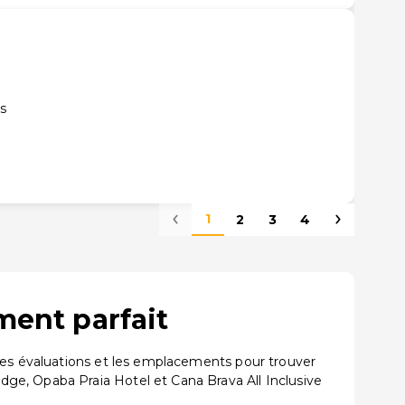
us
1
2
3
4
ment parfait
 les évaluations et les emplacements pour trouver
ge, Opaba Praia Hotel et Cana Brava All Inclusive