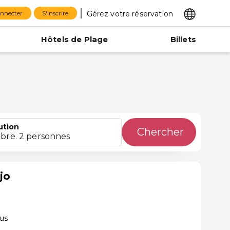
Gérez votre réservation
onnecter
S'inscrire
Hôtels de Plage
Billets
ution
Chercher
bre. 2 personnes
jo
éus