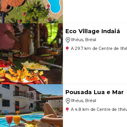
Eco Village Indaiá
Ilhéus
, Brésil
A 29.7 km de Centre de Ilh
Pousada Lua e Mar
Ilhéus
, Brésil
A 4.8 km de Centre de Ilhé