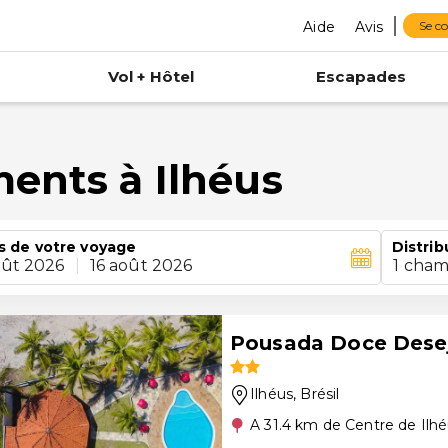
Aide
Avis
Se c
Vol + Hôtel
Escapades
ents à Ilhéus
s de votre voyage
Distrib
oût 2026
|
16 août 2026
1 cham
Pousada Doce Dese
Ilhéus
, Brésil
A 31.4 km de Centre de Ilh