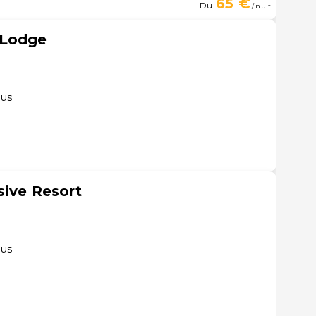
65 €
Du
/ nuit
 Lodge
éus
sive Resort
éus