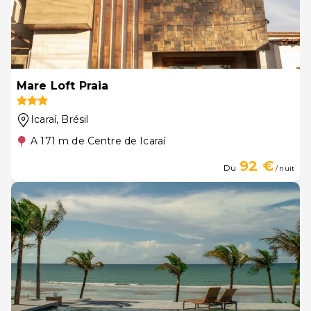
Mare Loft Praia
Icaraí
, Brésil
A 171 m de Centre de Icaraí
92 €
Du
/ nuit