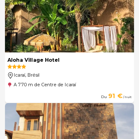
Aloha Village Hotel
Icaraí
, Brésil
A 770 m de Centre de Icaraí
91 €
Du
/ nuit