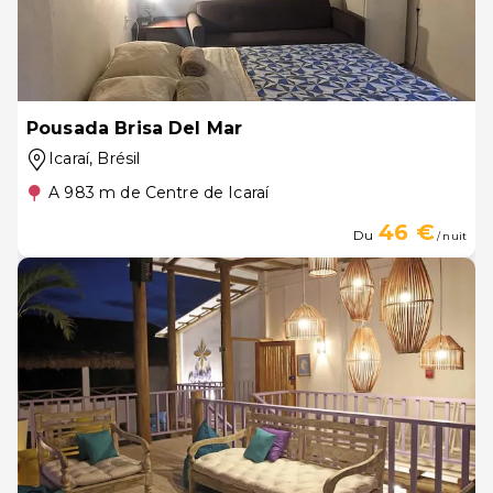
Pousada Brisa Del Mar
Icaraí
, Brésil
A 983 m de Centre de Icaraí
46 €
Du
/ nuit