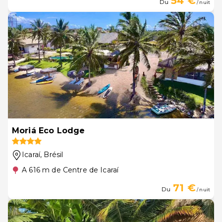
54 €
Du
/ nuit
Moriá Eco Lodge
Icaraí
, Brésil
A 616 m de Centre de Icaraí
71 €
Du
/ nuit