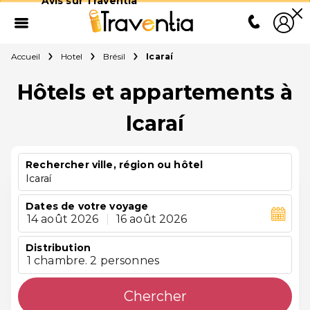
Avis sur Traventia
Accueil
Hotel
Brésil
Icaraí
Hôtels et appartements à
Icaraí
Rechercher ville, région ou hôtel
Icaraí
Dates de votre voyage
14 août 2026
|
16 août 2026
Distribution
1 chambre. 2 personnes
Chercher