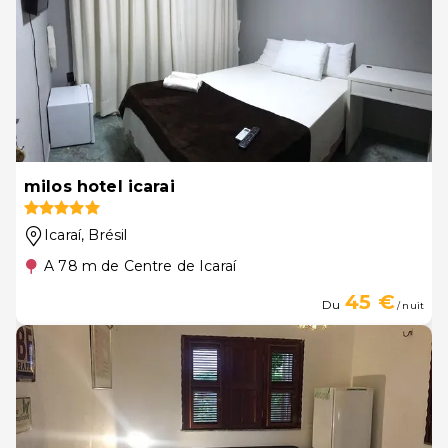
milos hotel icarai
Icaraí
, Brésil
A 78 m de Centre de Icaraí
45 €
Du
/ nuit