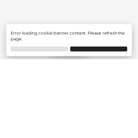
Error loading cookie banner content. Please refresh the
page.
Filtrer
Traventia.fr
Qui sommes-nous
Avis des Clients
Mentions légales
Conditions Générales