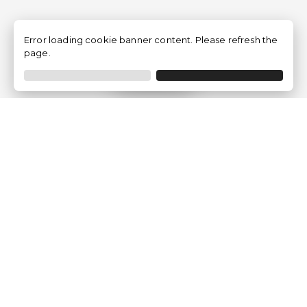
Error loading cookie banner content. Please refresh the
page.
Filtrer
Traventia.fr
Qui sommes-nous
Avis des Clients
Mentions légales
Conditions Générales
Politique de Confidentialité
Politique sur les Cookies