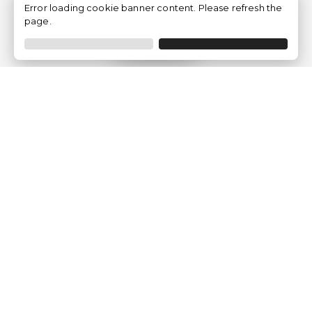
Error loading cookie banner content. Please refresh the
page.
Filtrer
Traventia.fr
Qui sommes-nous
Avis des Clients
Mentions légales
Conditions Générales
Politique de Confidentialité
Politique sur les Cookies
Gérer les paramètres des cookies