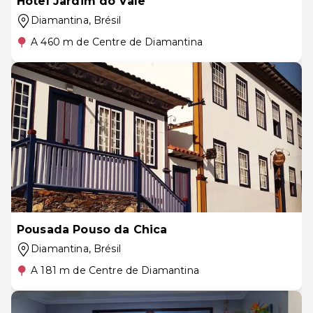
Hotel Jardim do Vale
Diamantina
, Brésil
A 460 m de Centre de Diamantina
Pousada Pouso da Chica
Diamantina
, Brésil
A 181 m de Centre de Diamantina