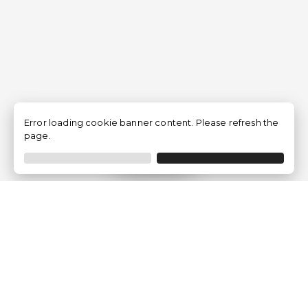
Error loading cookie banner content. Please refresh the
page.
Filtrer
Traventia.fr
Qui sommes-nous
Avis des Clients