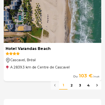
Hotel Varandas Beach
Cascavel
, Brésil
A 2839.3 km de Centre de Cascavel
103 €
Du
/ nuit
1
2
3
4