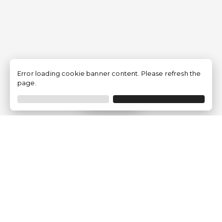
Error loading cookie banner content. Please refresh the
page.
Filtrer
Traventia.fr
Qui sommes-nous
Avis des Clients
Mentions légales